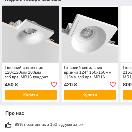
Гіпсовий світильник
Гіпсовий світильник
Гіпс
120x120мм 100мм
врізний 124° 150x150мм
215x
глб.врз. MR16 квадрат
115мм глб.врз. MR16
MR16
білий для шпаклювання
квадрат білий для
шпак
450
420
800
₴
₴
врізний Imperium Light
шпаклювання
Impe
Ronda 150112.01.01
403115.01.01
2321
Купити
Купити
Про нас
99% позитивних з 150 відгуків за рік