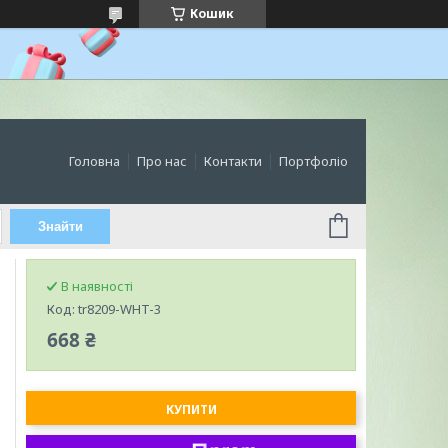
Кошик
Головна
Про нас
Контакти
Портфоліо
Знайти
В наявності
Код:
tr8209-WHT-3
668 ₴
КУПИТИ